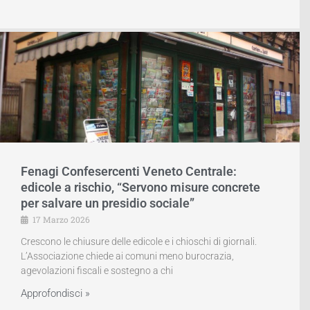
Fenagi Confesercenti Veneto Centrale:
edicole a rischio, “Servono misure concrete
per salvare un presidio sociale”
17 Marzo 2026
Crescono le chiusure delle edicole e i chioschi di giornali.
L’Associazione chiede ai comuni meno burocrazia,
agevolazioni fiscali e sostegno a chi
Approfondisci »