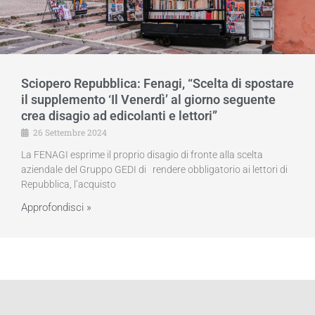
Sciopero Repubblica: Fenagi, “Scelta di spostare
il supplemento ‘Il Venerdì’ al giorno seguente
crea disagio ad edicolanti e lettori”
26 Settembre 2024
La FENAGI esprime il proprio disagio di fronte alla scelta
aziendale del Gruppo GEDI di rendere obbligatorio ai lettori di
Repubblica, l’acquisto
Approfondisci »