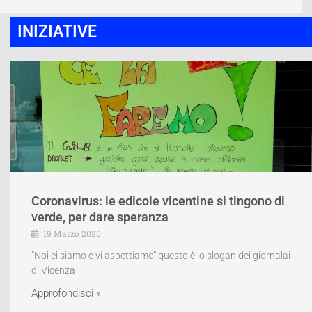
INIZIATIVE
Coronavirus: le edicole vicentine si tingono di
verde, per dare speranza
19 Marzo 2020
“Noi ci siamo e vi aspettiamo” questo è lo slogan dei giornalai
di Vicenza
Approfondisci »