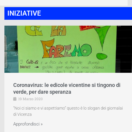
INIZIATIVE
Coronavirus: le edicole vicentine si tingono di
verde, per dare speranza
19 Marzo 2020
“Noi ci siamo e vi aspettiamo” questo è lo slogan dei giornalai
di Vicenza
Approfondisci »