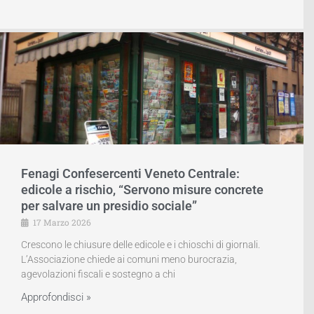
Fenagi Confesercenti Veneto Centrale:
edicole a rischio, “Servono misure concrete
per salvare un presidio sociale”
17 Marzo 2026
Crescono le chiusure delle edicole e i chioschi di giornali.
L’Associazione chiede ai comuni meno burocrazia,
agevolazioni fiscali e sostegno a chi
Approfondisci »