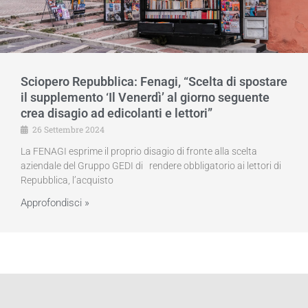
Sciopero Repubblica: Fenagi, “Scelta di spostare
il supplemento ‘Il Venerdì’ al giorno seguente
crea disagio ad edicolanti e lettori”
26 Settembre 2024
La FENAGI esprime il proprio disagio di fronte alla scelta
aziendale del Gruppo GEDI di rendere obbligatorio ai lettori di
Repubblica, l’acquisto
Approfondisci »